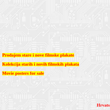
Prodajem stare i nove filmske plakate
Kolekcija starih i novih filmskih plakata
Movie posters for sale
Hrvats